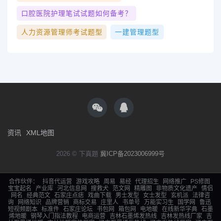
口腔医院护理笔试试题如何备考？
人力资源管理师考试题型
一建管理题型
资讯
XML地图
2026 © 下真题
冀ICP备2023006999号
合作伙伴：
抖音代运营
游戏攻略
周易
易经
代理招生
网络推广
PS修图
宝宝起名
产业库
河北信息网
搜救犬
范文网
精雕图
非物质文化遗产
情侣
网名
经典范文
石家庄点痣
戏曲下载
男士发型
女士发型
玄机派
法律咨
询
网络知识
品牌营销
商标交易
庄里人
书单号
万能实习生
国学网
鲁迅
短视频剧本
标准件
石家庄论坛
书包网
箱包网
电地暖
在线新华字典
石墨
烯地暖
钢琴入门指法教程
电商运营
吉林石墨烯发热线
吉林发热线厂家
吉