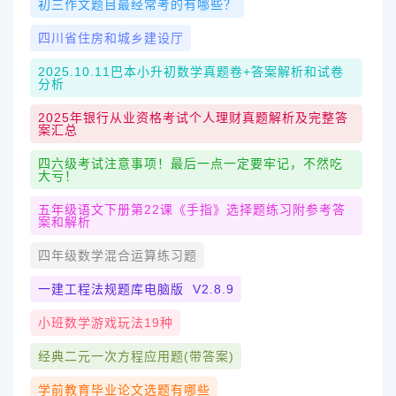
初三作文题目最经常考的有哪些？
四川省住房和城乡建设厅
2025.10.11巴本小升初数学真题卷+答案解析和试卷
分析
2025年银行从业资格考试个人理财真题解析及完整答
案汇总
四六级考试注意事项！最后一点一定要牢记，不然吃
大亏！
五年级语文下册第22课《手指》选择题练习附参考答
案和解析
四年级数学混合运算练习题
一建工程法规题库电脑版 V2.8.9
小班数学游戏玩法19种
经典二元一次方程应用题(带答案)
学前教育毕业论文选题有哪些