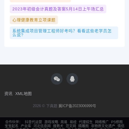
2023年初级会计真题及答案5月14日上午场汇总
心理健康教育立项课题
系统集成项目管理工程师好考吗？看看这些老学员怎
么说?
资讯
XML地图
2026 © 下真题
冀ICP备2023006999号
合作伙伴：
抖音代运营
游戏攻略
周易
易经
代理招生
网络推广
PS修图
宝宝起名
产业库
河北信息网
搜救犬
范文网
精雕图
非物质文化遗产
情侣