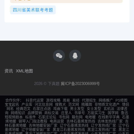
四川省美术联考考题
资讯
XML地图
2026 © 下真题
冀ICP备2023006999号
合作伙伴：
抖音代运营
游戏攻略
周易
易经
代理招生
网络推广
PS修图
宝宝起名
产业库
河北信息网
搜救犬
范文网
精雕图
非物质文化遗产
情侣
网名
经典范文
石家庄点痣
戏曲下载
男士发型
女士发型
玄机派
法律咨
询
网络知识
品牌营销
商标交易
庄里人
书单号
万能实习生
国学网
鲁迅
短视频剧本
标准件
石家庄论坛
书包网
箱包网
电地暖
在线新华字典
石墨
烯地暖
钢琴入门指法教程
电商运营
吉林石墨烯发热线
吉林发热线厂家
吉
林石墨烯地暖
吉林地暖安装厂家
辽宁石墨烯发热线
辽宁发热线厂家
辽宁石
墨烯地暖
辽宁地暖安装厂家
黑龙江石墨烯发热线
黑龙江发热线厂家
黑龙江
石墨烯地暖
黑龙江地暖安装厂家
山东石墨烯发热线
山东发热线厂家
山东石