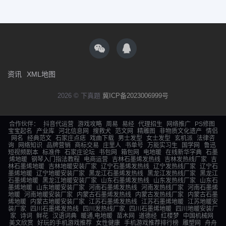
资讯
XML地图
2026 © 下真题
冀ICP备2023006999号
合作伙伴：
抖音代运营
游戏攻略
周易
易经
代理招生
网络推广
PS修图
宝宝起名
产业库
河北信息网
搜救犬
范文网
精雕图
非物质文化遗产
情侣
网名
经典范文
石家庄点痣
戏曲下载
男士发型
女士发型
玄机派
法律咨
询
网络知识
品牌营销
商标交易
庄里人
书单号
万能实习生
国学网
鲁迅
短视频剧本
标准件
石家庄论坛
书包网
箱包网
电地暖
在线新华字典
石墨
烯地暖
钢琴入门指法教程
电商运营
吉林石墨烯发热线
吉林发热线厂家
吉
林石墨烯地暖
吉林地暖安装厂家
辽宁石墨烯发热线
辽宁发热线厂家
辽宁石
墨烯地暖
辽宁地暖安装厂家
黑龙江石墨烯发热线
黑龙江发热线厂家
黑龙江
石墨烯地暖
黑龙江地暖安装厂家
山东石墨烯发热线
山东发热线厂家
山东石
墨烯地暖
山东地暖安装厂家
河南石墨烯发热线
河南发热线厂家
河南石墨烯
地暖
河南地暖安装厂家
内蒙古石墨烯发热线
内蒙古发热线厂家
内蒙古石墨
烯地暖
内蒙古地暖安装厂家
江苏石墨烯发热线
江苏石墨烯地暖
江苏地暖安
装厂家
四川石墨烯发热线
四川发热线厂家
四川石墨烯地暖
四川地暖安装厂
家
诗词
鲜花
汉语词典
暖通,电地暖
苗木网
道德经
红楼梦
中国机械网
美文欣赏
好玩的手机游戏推荐
女性健康
手机游戏推荐排行榜
雕塑网
舟舟