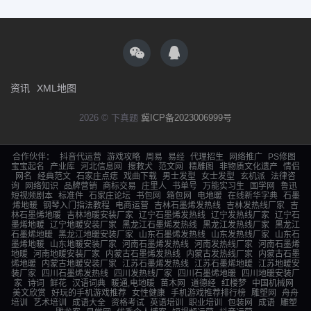
资讯
XML地图
2026 © 下真题
冀ICP备2023006999号
合作伙伴：
抖音代运营
游戏攻略
周易
易经
代理招生
网络推广
PS修图
宝宝起名
产业库
河北信息网
搜救犬
范文网
精雕图
非物质文化遗产
情侣
网名
经典范文
石家庄点痣
戏曲下载
男士发型
女士发型
玄机派
法律咨
询
网络知识
品牌营销
商标交易
庄里人
书单号
万能实习生
国学网
鲁迅
短视频剧本
标准件
石家庄论坛
书包网
箱包网
电地暖
在线新华字典
石墨
烯地暖
钢琴入门指法教程
电商运营
吉林石墨烯发热线
吉林发热线厂家
吉
林石墨烯地暖
吉林地暖安装厂家
辽宁石墨烯发热线
辽宁发热线厂家
辽宁石
墨烯地暖
辽宁地暖安装厂家
黑龙江石墨烯发热线
黑龙江发热线厂家
黑龙江
石墨烯地暖
黑龙江地暖安装厂家
山东石墨烯发热线
山东发热线厂家
山东石
墨烯地暖
山东地暖安装厂家
河南石墨烯发热线
河南发热线厂家
河南石墨烯
地暖
河南地暖安装厂家
内蒙古石墨烯发热线
内蒙古发热线厂家
内蒙古石墨
烯地暖
内蒙古地暖安装厂家
江苏石墨烯发热线
江苏石墨烯地暖
江苏地暖安
装厂家
四川石墨烯发热线
四川发热线厂家
四川石墨烯地暖
四川地暖安装厂
家
诗词
鲜花
汉语词典
暖通,电地暖
苗木网
道德经
红楼梦
中国机械网
美文欣赏
好玩的手机游戏推荐
女性健康
手机游戏推荐排行榜
雕塑网
舟舟
培训
艺术培训
成语大全
资格考试
英语培训
职业培训
包装网
成语
雕塑