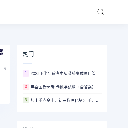
意
热门
119
1
2023下半年软考中级系统集成项目管理工程师多长时间出成绩
，
2
年全国新高考I卷数学试题（含答案）
3
想上重点高中，初三数理化复习 千万不要盲目刷真题卷和模拟卷！