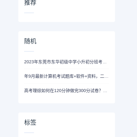
推荐
随机
2023年东莞市东华初级中学小升初分班考试数学试卷及答案解析
年9月最新计算机考试题库+软件+资料，二级再也不用二刷！
高考理综如何在120分钟做完300分试卷？拿高分？好方法
标签