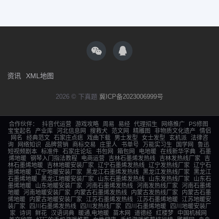
资讯
XML地图
2026 © 下真题
冀ICP备2023006999号
合作伙伴：
抖音代运营
游戏攻略
周易
易经
代理招生
网络推广
PS修图
宝宝起名
产业库
河北信息网
搜救犬
范文网
精雕图
非物质文化遗产
情侣
网名
经典范文
石家庄点痣
戏曲下载
男士发型
女士发型
玄机派
法律咨
询
网络知识
品牌营销
商标交易
庄里人
书单号
万能实习生
国学网
鲁迅
短视频剧本
标准件
石家庄论坛
书包网
箱包网
电地暖
在线新华字典
石墨
烯地暖
钢琴入门指法教程
电商运营
吉林石墨烯发热线
吉林发热线厂家
吉
林石墨烯地暖
吉林地暖安装厂家
辽宁石墨烯发热线
辽宁发热线厂家
辽宁石
墨烯地暖
辽宁地暖安装厂家
黑龙江石墨烯发热线
黑龙江发热线厂家
黑龙江
石墨烯地暖
黑龙江地暖安装厂家
山东石墨烯发热线
山东发热线厂家
山东石
墨烯地暖
山东地暖安装厂家
河南石墨烯发热线
河南发热线厂家
河南石墨烯
地暖
河南地暖安装厂家
内蒙古石墨烯发热线
内蒙古发热线厂家
内蒙古石墨
烯地暖
内蒙古地暖安装厂家
江苏石墨烯发热线
江苏石墨烯地暖
江苏地暖安
装厂家
四川石墨烯发热线
四川发热线厂家
四川石墨烯地暖
四川地暖安装厂
家
诗词
鲜花
汉语词典
暖通,电地暖
苗木网
道德经
红楼梦
中国机械网