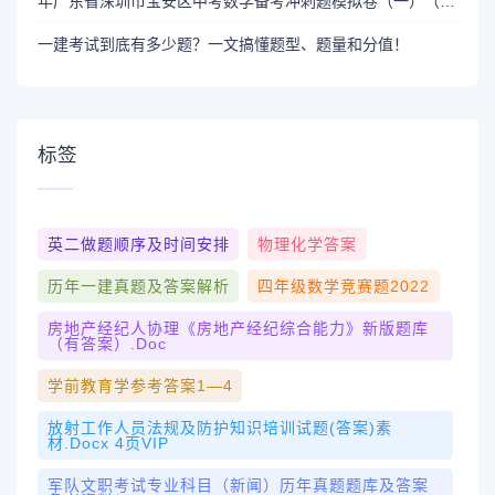
年广东省深圳市宝安区中考数学备考冲刺题模拟卷（一）（解析版）
一建考试到底有多少题？一文搞懂题型、题量和分值！
标签
英二做题顺序及时间安排
物理化学答案
历年一建真题及答案解析
四年级数学竞赛题2022
房地产经纪人协理《房地产经纪综合能力》新版题库
（有答案）.doc
学前教育学参考答案1—4
放射工作人员法规及防护知识培训试题(答案)素
材.docx 4页VIP
军队文职考试专业科目（新闻）历年真题题库及答案