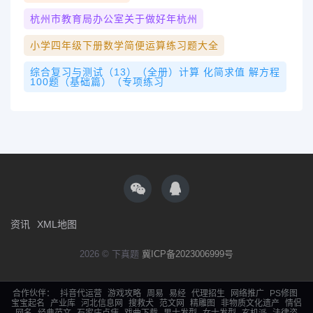
杭州市教育局办公室关于做好年杭州
小学四年级下册数学简便运算练习题大全
综合复习与测试（13）（全册）计算 化简求值 解方程
100题（基础篇）（专项练习
资讯
XML地图
2026 © 下真题
冀ICP备2023006999号
合作伙伴：
抖音代运营
游戏攻略
周易
易经
代理招生
网络推广
PS修图
宝宝起名
产业库
河北信息网
搜救犬
范文网
精雕图
非物质文化遗产
情侣
网名
经典范文
石家庄点痣
戏曲下载
男士发型
女士发型
玄机派
法律咨