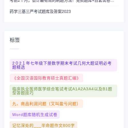
考前2个月，会计最有效的刷题方法！免费题库+百套试卷免费做
药学三基三严考试题库及答案2023
标签
2０2１年七年级下册数学期末考试几何大题证明必考
题精选
《全国汉语国际教育硕士真题汇编》
临床执业医师医学综合笔试考试A1A2A3A4以及B1题
型答题技巧
九、商品利润问题（又叫盈亏问题）
Word题库随机生成试卷
记忆深处的___半命题作文800字