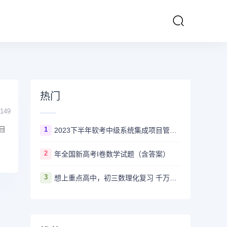
热门
149
目
1
2023下半年软考中级系统集成项目管理工程师多长时间出成绩
2
年全国新高考I卷数学试题（含答案）
3
想上重点高中，初三数理化复习 千万不要盲目刷真题卷和模拟卷！