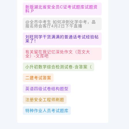
新版湖北省安全员C证考试题库试题资
料.p
@全市中考生 如何冲刺化学中考，晶
报名师会客厅4月2日下午直播
刘旺同学干货满满的普通话考试经验帖
来了！
有关留在我记忆深处作文（范文大
全）-文库吧
小升初数学综合检测试卷-含答案（
二建考试答案
英语四级试卷结构题型
注册安全工程师刷题
特种作业人员考试题库