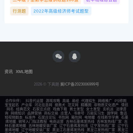
行测题
2022年高级经济师考试题型
资讯
XML地图
2026 © 下真题
冀ICP备2023006999号
合作伙伴：
抖音代运营
游戏攻略
周易
易经
代理招生
网络推广
PS修图
宝宝起名
产业库
河北信息网
搜救犬
范文网
精雕图
非物质文化遗产
情侣
网名
经典范文
石家庄点痣
戏曲下载
男士发型
女士发型
玄机派
法律咨
询
网络知识
品牌营销
商标交易
庄里人
书单号
万能实习生
国学网
鲁迅
短视频剧本
标准件
石家庄论坛
书包网
箱包网
电地暖
在线新华字典
石墨
烯地暖
钢琴入门指法教程
电商运营
吉林石墨烯发热线
吉林发热线厂家
吉
林石墨烯地暖
吉林地暖安装厂家
辽宁石墨烯发热线
辽宁发热线厂家
辽宁石
墨烯地暖
辽宁地暖安装厂家
黑龙江石墨烯发热线
黑龙江发热线厂家
黑龙江