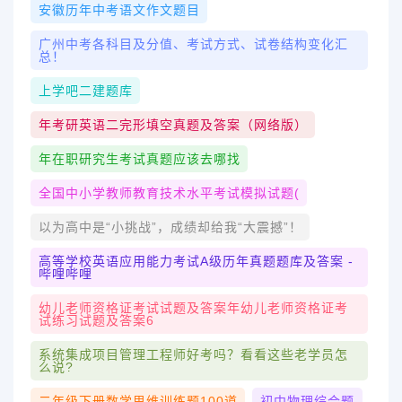
安徽历年中考语文作文题目
广州中考各科目及分值、考试方式、试卷结构变化汇
总！
上学吧二建题库
年考研英语二完形填空真题及答案（网络版）
年在职研究生考试真题应该去哪找
全国中小学教师教育技术水平考试模拟试题(
以为高中是“小挑战”，成绩却给我“大震撼”！
高等学校英语应用能力考试A级历年真题题库及答案 -
哔哩哔哩
幼儿老师资格证考试试题及答案年幼儿老师资格证考
试练习试题及答案6
系统集成项目管理工程师好考吗？看看这些老学员怎
么说?
二年级下册数学思维训练题100道
初中物理综合题