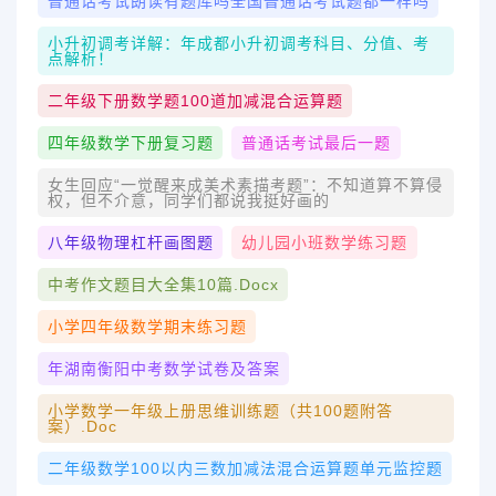
普通话考试朗读有题库吗全国普通话考试题都一样吗
小升初调考详解：年成都小升初调考科目、分值、考
点解析！
二年级下册数学题100道加减混合运算题
四年级数学下册复习题
普通话考试最后一题
女生回应“一觉醒来成美术素描考题”：不知道算不算侵
权，但不介意，同学们都说我挺好画的
八年级物理杠杆画图题
幼儿园小班数学练习题
中考作文题目大全集10篇.docx
小学四年级数学期末练习题
年湖南衡阳中考数学试卷及答案
小学数学一年级上册思维训练题（共100题附答
案）.doc
二年级数学100以内三数加减法混合运算题单元监控题