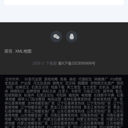
资讯
XML地图
2026 © 下真题
冀ICP备2023006999号
合作伙伴：
抖音代运营
游戏攻略
周易
易经
代理招生
网络推广
PS修图
宝宝起名
产业库
河北信息网
搜救犬
范文网
精雕图
非物质文化遗产
情侣
网名
经典范文
石家庄点痣
戏曲下载
男士发型
女士发型
玄机派
法律咨
询
网络知识
品牌营销
商标交易
庄里人
书单号
万能实习生
国学网
鲁迅
短视频剧本
标准件
石家庄论坛
书包网
箱包网
电地暖
在线新华字典
石墨
烯地暖
钢琴入门指法教程
电商运营
吉林石墨烯发热线
吉林发热线厂家
吉
林石墨烯地暖
吉林地暖安装厂家
辽宁石墨烯发热线
辽宁发热线厂家
辽宁石
墨烯地暖
辽宁地暖安装厂家
黑龙江石墨烯发热线
黑龙江发热线厂家
黑龙江
石墨烯地暖
黑龙江地暖安装厂家
山东石墨烯发热线
山东发热线厂家
山东石
墨烯地暖
山东地暖安装厂家
河南石墨烯发热线
河南发热线厂家
河南石墨烯
地暖
河南地暖安装厂家
内蒙古石墨烯发热线
内蒙古发热线厂家
内蒙古石墨
烯地暖
内蒙古地暖安装厂家
江苏石墨烯发热线
江苏石墨烯地暖
江苏地暖安
装厂家
四川石墨烯发热线
四川发热线厂家
四川石墨烯地暖
四川地暖安装厂