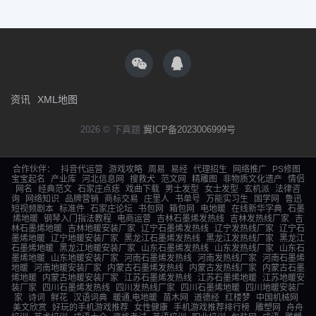
资讯
XML地图
2026 © 下真题
冀ICP备2023006999号
合作伙伴：
抖音代运营
游戏攻略
周易
易经
代理招生
网络推广
PS修图
宝宝起名
产业库
河北信息网
搜救犬
范文网
精雕图
非物质文化遗产
情侣
网名
经典范文
石家庄点痣
戏曲下载
男士发型
女士发型
玄机派
法律咨
询
网络知识
品牌营销
商标交易
庄里人
书单号
万能实习生
国学网
鲁迅
短视频剧本
标准件
石家庄论坛
书包网
箱包网
电地暖
在线新华字典
石墨
烯地暖
钢琴入门指法教程
电商运营
吉林石墨烯发热线
吉林发热线厂家
吉
林石墨烯地暖
吉林地暖安装厂家
辽宁石墨烯发热线
辽宁发热线厂家
辽宁石
墨烯地暖
辽宁地暖安装厂家
黑龙江石墨烯发热线
黑龙江发热线厂家
黑龙江
石墨烯地暖
黑龙江地暖安装厂家
山东石墨烯发热线
山东发热线厂家
山东石
墨烯地暖
山东地暖安装厂家
河南石墨烯发热线
河南发热线厂家
河南石墨烯
地暖
河南地暖安装厂家
内蒙古石墨烯发热线
内蒙古发热线厂家
内蒙古石墨
烯地暖
内蒙古地暖安装厂家
江苏石墨烯发热线
江苏石墨烯地暖
江苏地暖安
装厂家
四川石墨烯发热线
四川发热线厂家
四川石墨烯地暖
四川地暖安装厂
家
诗词
鲜花
汉语词典
暖通,电地暖
苗木网
道德经
红楼梦
中国机械网
美文欣赏
好玩的手机游戏推荐
女性健康
手机游戏推荐排行榜
雕塑网
舟舟