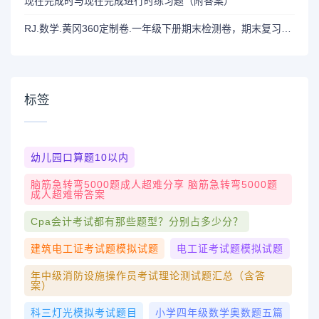
现在完成时与现在完成进行时练习题（附答案）
RJ.数学.黄冈360定制卷.一年级下册期末检测卷，期末复习巩固专用
标签
幼儿园口算题10以内
脑筋急转弯5000题成人超难分享 脑筋急转弯5000题
成人超难带答案
Cpa会计考试都有那些题型？分别占多少分？
建筑电工证考试题模拟试题
电工证考试题模拟试题
年中级消防设施操作员考试理论测试题汇总（含答
案）
科三灯光模拟考试题目
小学四年级数学奥数题五篇