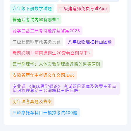
六年级下册数学试题
二级建造师免费考试app
普通话考试内容有哪些?
药学三基三严考试题库及答案2023
二级建造师市政实务真题
八年级物理杠杆画图题
考前必刷！河南选调生20套卷立刻拿下~
医学伦理学：人体实验伦理应遵循的道德原则
安徽省歷年中考语文作文题.doc
专业课 《临床医学概论》 考试题目题库及答案＋重点
知识梳理总结＋名词解释＋临床医
历年法考真题及答案
三轮摩托车科目一模拟考试400题