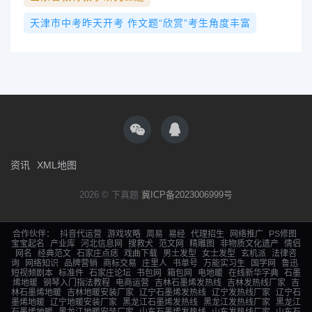
天津市中考昨天开考 作文题“欣赏”考生角度丰富
资讯
XML地图
2026 © 下真题
冀ICP备2023006999号
合作伙伴：
抖音代运营
游戏攻略
周易
易经
代理招生
网络推广
PS修图
宝宝起名
产业库
河北信息网
搜救犬
范文网
精雕图
非物质文化遗产
情侣
网名
经典范文
石家庄点痣
戏曲下载
男士发型
女士发型
玄机派
法律咨
询
网络知识
品牌营销
商标交易
庄里人
书单号
万能实习生
国学网
鲁迅
短视频剧本
标准件
石家庄论坛
书包网
箱包网
电地暖
在线新华字典
石墨
烯地暖
钢琴入门指法教程
电商运营
吉林石墨烯发热线
吉林发热线厂家
吉
林石墨烯地暖
吉林地暖安装厂家
辽宁石墨烯发热线
辽宁发热线厂家
辽宁石
墨烯地暖
辽宁地暖安装厂家
黑龙江石墨烯发热线
黑龙江发热线厂家
黑龙江
石墨烯地暖
黑龙江地暖安装厂家
山东石墨烯发热线
山东发热线厂家
山东石