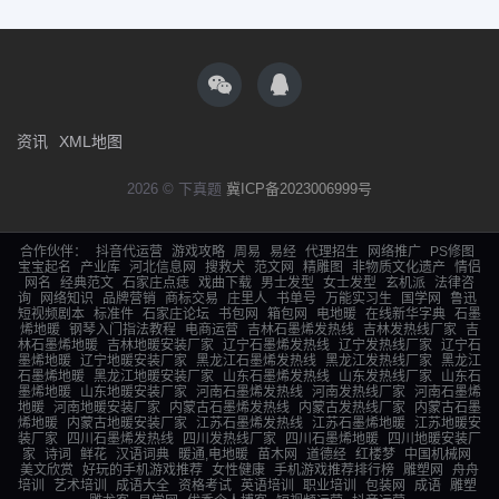
资讯
XML地图
2026 © 下真题
冀ICP备2023006999号
合作伙伴：
抖音代运营
游戏攻略
周易
易经
代理招生
网络推广
PS修图
宝宝起名
产业库
河北信息网
搜救犬
范文网
精雕图
非物质文化遗产
情侣
网名
经典范文
石家庄点痣
戏曲下载
男士发型
女士发型
玄机派
法律咨
询
网络知识
品牌营销
商标交易
庄里人
书单号
万能实习生
国学网
鲁迅
短视频剧本
标准件
石家庄论坛
书包网
箱包网
电地暖
在线新华字典
石墨
烯地暖
钢琴入门指法教程
电商运营
吉林石墨烯发热线
吉林发热线厂家
吉
林石墨烯地暖
吉林地暖安装厂家
辽宁石墨烯发热线
辽宁发热线厂家
辽宁石
墨烯地暖
辽宁地暖安装厂家
黑龙江石墨烯发热线
黑龙江发热线厂家
黑龙江
石墨烯地暖
黑龙江地暖安装厂家
山东石墨烯发热线
山东发热线厂家
山东石
墨烯地暖
山东地暖安装厂家
河南石墨烯发热线
河南发热线厂家
河南石墨烯
地暖
河南地暖安装厂家
内蒙古石墨烯发热线
内蒙古发热线厂家
内蒙古石墨
烯地暖
内蒙古地暖安装厂家
江苏石墨烯发热线
江苏石墨烯地暖
江苏地暖安
装厂家
四川石墨烯发热线
四川发热线厂家
四川石墨烯地暖
四川地暖安装厂
家
诗词
鲜花
汉语词典
暖通,电地暖
苗木网
道德经
红楼梦
中国机械网
美文欣赏
好玩的手机游戏推荐
女性健康
手机游戏推荐排行榜
雕塑网
舟舟
培训
艺术培训
成语大全
资格考试
英语培训
职业培训
包装网
成语
雕塑