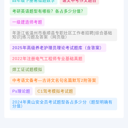
四年级下册易错题数学
语文中考作文题目
考研英语题型有哪些？各占多少分值？
一级建造师考题
年浙江省温州市泰顺县专职社区工作者招聘[综合基础
知识]练习题及答案（网页版）
2025年高级养老护理员理论考试题库（含答案）
2022年注册电气工程师专业基础真题
焊工证试题模拟
中考语文备考—古诗文名句名篇默写2附答案
Ps理论题
C1驾考模拟考试题
2024年黄山安全员考试题型各占多少分（题型明确有
分值）