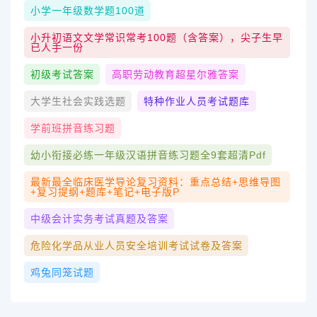
小学一年级数学题100道
小升初语文文学常识常考100题（含答案），尖子生早
已人手一份
初级考试答案
高职劳动教育超星尔雅答案
大学生社会实践选题
特种作业人员考试题库
学前班拼音练习题
幼小衔接必练一年级汉语拼音练习题全9套超清pdf
最新最全临床医学导论复习资料：重点总结+思维导图
+复习提纲+题库+笔记+电子版P
中级会计实务考试真题及答案
危险化学品从业人员安全培训考试试卷及答案
鸡兔同笼试题