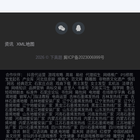
资讯
XML地图
2026 © 下真题
冀ICP备2023006999号
合作伙伴：
抖音代运营
游戏攻略
周易
易经
代理招生
网络推广
PS修图
宝宝起名
产业库
河北信息网
搜救犬
范文网
精雕图
非物质文化遗产
情侣
网名
经典范文
石家庄点痣
戏曲下载
男士发型
女士发型
玄机派
法律咨
询
网络知识
品牌营销
商标交易
庄里人
书单号
万能实习生
国学网
鲁迅
短视频剧本
标准件
石家庄论坛
书包网
箱包网
电地暖
在线新华字典
石墨
烯地暖
钢琴入门指法教程
电商运营
吉林石墨烯发热线
吉林发热线厂家
吉
林石墨烯地暖
吉林地暖安装厂家
辽宁石墨烯发热线
辽宁发热线厂家
辽宁石
墨烯地暖
辽宁地暖安装厂家
黑龙江石墨烯发热线
黑龙江发热线厂家
黑龙江
石墨烯地暖
黑龙江地暖安装厂家
山东石墨烯发热线
山东发热线厂家
山东石
墨烯地暖
山东地暖安装厂家
河南石墨烯发热线
河南发热线厂家
河南石墨烯
地暖
河南地暖安装厂家
内蒙古石墨烯发热线
内蒙古发热线厂家
内蒙古石墨
烯地暖
内蒙古地暖安装厂家
江苏石墨烯发热线
江苏石墨烯地暖
江苏地暖安
装厂家
四川石墨烯发热线
四川发热线厂家
四川石墨烯地暖
四川地暖安装厂
家
诗词
鲜花
汉语词典
暖通,电地暖
苗木网
道德经
红楼梦
中国机械网
美文欣赏
好玩的手机游戏推荐
女性健康
手机游戏推荐排行榜
雕塑网
舟舟