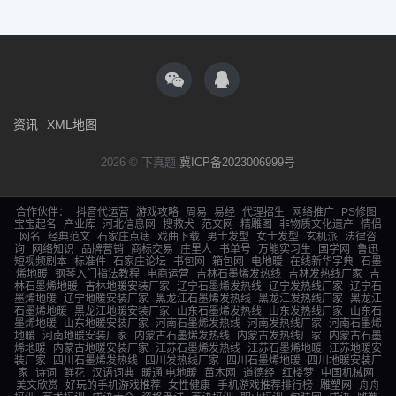
资讯
XML地图
2026 © 下真题
冀ICP备2023006999号
合作伙伴：
抖音代运营
游戏攻略
周易
易经
代理招生
网络推广
PS修图
宝宝起名
产业库
河北信息网
搜救犬
范文网
精雕图
非物质文化遗产
情侣
网名
经典范文
石家庄点痣
戏曲下载
男士发型
女士发型
玄机派
法律咨
询
网络知识
品牌营销
商标交易
庄里人
书单号
万能实习生
国学网
鲁迅
短视频剧本
标准件
石家庄论坛
书包网
箱包网
电地暖
在线新华字典
石墨
烯地暖
钢琴入门指法教程
电商运营
吉林石墨烯发热线
吉林发热线厂家
吉
林石墨烯地暖
吉林地暖安装厂家
辽宁石墨烯发热线
辽宁发热线厂家
辽宁石
墨烯地暖
辽宁地暖安装厂家
黑龙江石墨烯发热线
黑龙江发热线厂家
黑龙江
石墨烯地暖
黑龙江地暖安装厂家
山东石墨烯发热线
山东发热线厂家
山东石
墨烯地暖
山东地暖安装厂家
河南石墨烯发热线
河南发热线厂家
河南石墨烯
地暖
河南地暖安装厂家
内蒙古石墨烯发热线
内蒙古发热线厂家
内蒙古石墨
烯地暖
内蒙古地暖安装厂家
江苏石墨烯发热线
江苏石墨烯地暖
江苏地暖安
装厂家
四川石墨烯发热线
四川发热线厂家
四川石墨烯地暖
四川地暖安装厂
家
诗词
鲜花
汉语词典
暖通,电地暖
苗木网
道德经
红楼梦
中国机械网
美文欣赏
好玩的手机游戏推荐
女性健康
手机游戏推荐排行榜
雕塑网
舟舟