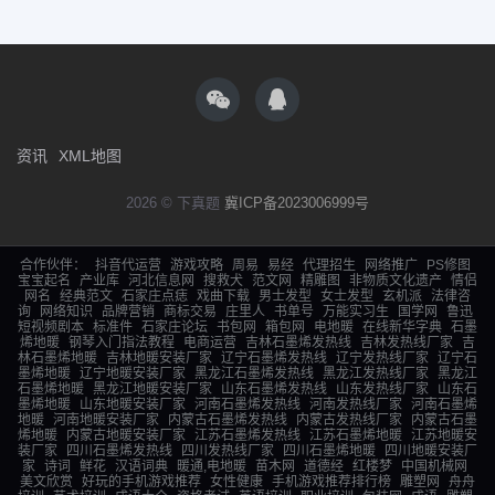
资讯
XML地图
2026 © 下真题
冀ICP备2023006999号
合作伙伴：
抖音代运营
游戏攻略
周易
易经
代理招生
网络推广
PS修图
宝宝起名
产业库
河北信息网
搜救犬
范文网
精雕图
非物质文化遗产
情侣
网名
经典范文
石家庄点痣
戏曲下载
男士发型
女士发型
玄机派
法律咨
询
网络知识
品牌营销
商标交易
庄里人
书单号
万能实习生
国学网
鲁迅
短视频剧本
标准件
石家庄论坛
书包网
箱包网
电地暖
在线新华字典
石墨
烯地暖
钢琴入门指法教程
电商运营
吉林石墨烯发热线
吉林发热线厂家
吉
林石墨烯地暖
吉林地暖安装厂家
辽宁石墨烯发热线
辽宁发热线厂家
辽宁石
墨烯地暖
辽宁地暖安装厂家
黑龙江石墨烯发热线
黑龙江发热线厂家
黑龙江
石墨烯地暖
黑龙江地暖安装厂家
山东石墨烯发热线
山东发热线厂家
山东石
墨烯地暖
山东地暖安装厂家
河南石墨烯发热线
河南发热线厂家
河南石墨烯
地暖
河南地暖安装厂家
内蒙古石墨烯发热线
内蒙古发热线厂家
内蒙古石墨
烯地暖
内蒙古地暖安装厂家
江苏石墨烯发热线
江苏石墨烯地暖
江苏地暖安
装厂家
四川石墨烯发热线
四川发热线厂家
四川石墨烯地暖
四川地暖安装厂
家
诗词
鲜花
汉语词典
暖通,电地暖
苗木网
道德经
红楼梦
中国机械网
美文欣赏
好玩的手机游戏推荐
女性健康
手机游戏推荐排行榜
雕塑网
舟舟