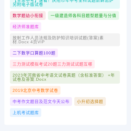
【甘肃中考】速看！庆阳市年中考全科试题新鲜出炉
另附电子版试卷
数学题幼小衔接
一级建造师各科目题型题量与分值
经济师准题库
放射工作人员法规及防护知识培训试题(答案)素
材.docx 4页VIP
二下数学口算题100题
三力测试模拟考试20题三力测试试题互哪
2023年河南省中考语文试卷真题（含标准答案） +年
试卷及答案.docx
2019北京中考数学试卷
中考作文题目及范文今天公布
小升初选择题
上机考试题库