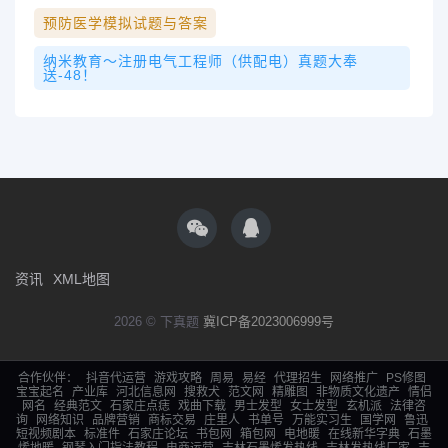
预防医学模拟试题与答案
纳米教育～注册电气工程师（供配电）真题大奉
送-48！
资讯
XML地图
2026 © 下真题
冀ICP备2023006999号
合作伙伴：
抖音代运营
游戏攻略
周易
易经
代理招生
网络推广
PS修图
宝宝起名
产业库
河北信息网
搜救犬
范文网
精雕图
非物质文化遗产
情侣
网名
经典范文
石家庄点痣
戏曲下载
男士发型
女士发型
玄机派
法律咨
询
网络知识
品牌营销
商标交易
庄里人
书单号
万能实习生
国学网
鲁迅
短视频剧本
标准件
石家庄论坛
书包网
箱包网
电地暖
在线新华字典
石墨
烯地暖
钢琴入门指法教程
电商运营
吉林石墨烯发热线
吉林发热线厂家
吉