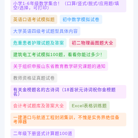
小学1-6年级数学集合！（口算/竖式/脱式/应用题/填
空/选择，可打印）
英语口语考试模拟题
初中数学模拟试卷
大学英语四级考试题型具体内容
危重患者护理试题及答案
初二物理画图题大全
建筑电工考试模拟100题，看看你能过多少！
关于组织申报山东省教育教学研究课题的通知
教师资格证真题试卷
有关金榜题名的古诗词（18首状元诗词祝你金榜题
名）
会计考试题库及答案大全
Excel表格训练题
一建港口与航道工程封闭集训，不愧是实务界绝佳备
考神器
二年级下册竖式计算题100道