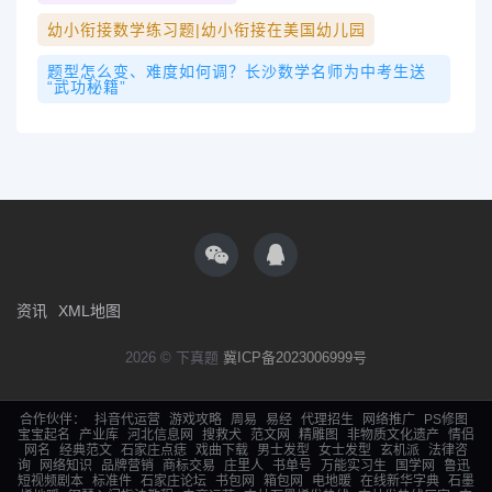
幼小衔接数学练习题|幼小衔接在美国幼儿园
题型怎么变、难度如何调？长沙数学名师为中考生送
“武功秘籍”
资讯
XML地图
2026 © 下真题
冀ICP备2023006999号
合作伙伴：
抖音代运营
游戏攻略
周易
易经
代理招生
网络推广
PS修图
宝宝起名
产业库
河北信息网
搜救犬
范文网
精雕图
非物质文化遗产
情侣
网名
经典范文
石家庄点痣
戏曲下载
男士发型
女士发型
玄机派
法律咨
询
网络知识
品牌营销
商标交易
庄里人
书单号
万能实习生
国学网
鲁迅
短视频剧本
标准件
石家庄论坛
书包网
箱包网
电地暖
在线新华字典
石墨