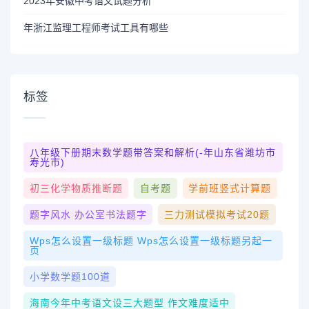
2023年安徽中考语文试题分析
年浙江监理工程师考试工具有哪些
标签
八年级下册期末数学题带答案和解析(-年山东省潍坊市
寿光市)
初三化学物质推断题
自考题
学前班竖式计算题
题字风水 办公室书法题字
三力测试模拟考试20题
Wps怎么设置一级标题 Wps怎么设置一级标题另起一
页
小学数学题100道
海南今年中考语文设三大题型 作文难度适中