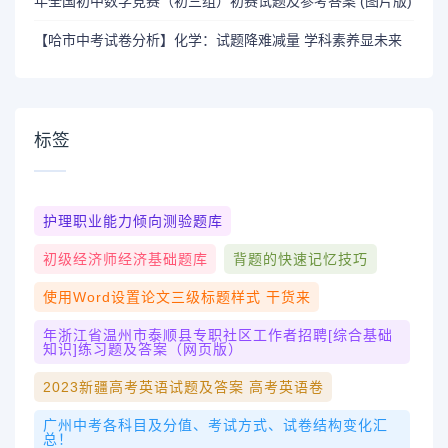
年全国初中数学竞赛（初三组）初赛试题及参考答案 (图片版)
【哈市中考试卷分析】化学：试题降难减量 学科素养显未来
标签
护理职业能力倾向测验题库
初级经济师经济基础题库
背题的快速记忆技巧
使用word设置论文三级标题样式 干货来
年浙江省温州市泰顺县专职社区工作者招聘[综合基础
知识]练习题及答案（网页版）
2023新疆高考英语试题及答案 高考英语卷
广州中考各科目及分值、考试方式、试卷结构变化汇
总！