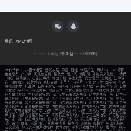
资讯
XML地图
2026 © 下真题
冀ICP备2023006999号
合作伙伴：
抖音代运营
游戏攻略
周易
易经
代理招生
网络推广
PS修图
宝宝起名
产业库
河北信息网
搜救犬
范文网
精雕图
非物质文化遗产
情侣
网名
经典范文
石家庄点痣
戏曲下载
男士发型
女士发型
玄机派
法律咨
询
网络知识
品牌营销
商标交易
庄里人
书单号
万能实习生
国学网
鲁迅
短视频剧本
标准件
石家庄论坛
书包网
箱包网
电地暖
在线新华字典
石墨
烯地暖
钢琴入门指法教程
电商运营
吉林石墨烯发热线
吉林发热线厂家
吉
林石墨烯地暖
吉林地暖安装厂家
辽宁石墨烯发热线
辽宁发热线厂家
辽宁石
墨烯地暖
辽宁地暖安装厂家
黑龙江石墨烯发热线
黑龙江发热线厂家
黑龙江
石墨烯地暖
黑龙江地暖安装厂家
山东石墨烯发热线
山东发热线厂家
山东石
墨烯地暖
山东地暖安装厂家
河南石墨烯发热线
河南发热线厂家
河南石墨烯
地暖
河南地暖安装厂家
内蒙古石墨烯发热线
内蒙古发热线厂家
内蒙古石墨
烯地暖
内蒙古地暖安装厂家
江苏石墨烯发热线
江苏石墨烯地暖
江苏地暖安
装厂家
四川石墨烯发热线
四川发热线厂家
四川石墨烯地暖
四川地暖安装厂
家
诗词
鲜花
汉语词典
暖通,电地暖
苗木网
道德经
红楼梦
中国机械网
美文欣赏
好玩的手机游戏推荐
女性健康
手机游戏推荐排行榜
雕塑网
舟舟