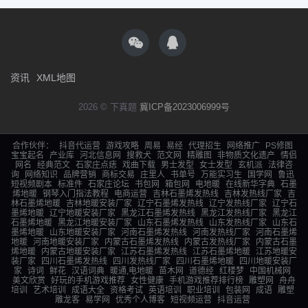
资讯
XML地图
2026 © 下真题
冀ICP备2023006999号
合作伙伴：
抖音代运营
游戏攻略
周易
易经
代理招生
网络推广
PS修图
宝宝起名
产业库
河北信息网
搜救犬
范文网
精雕图
非物质文化遗产
情侣
网名
经典范文
石家庄点痣
戏曲下载
男士发型
女士发型
玄机派
法律咨
询
网络知识
品牌营销
商标交易
庄里人
书单号
万能实习生
国学网
鲁迅
短视频剧本
标准件
石家庄论坛
书包网
箱包网
电地暖
在线新华字典
石墨
烯地暖
钢琴入门指法教程
电商运营
吉林石墨烯发热线
吉林发热线厂家
吉
林石墨烯地暖
吉林地暖安装厂家
辽宁石墨烯发热线
辽宁发热线厂家
辽宁石
墨烯地暖
辽宁地暖安装厂家
黑龙江石墨烯发热线
黑龙江发热线厂家
黑龙江
石墨烯地暖
黑龙江地暖安装厂家
山东石墨烯发热线
山东发热线厂家
山东石
墨烯地暖
山东地暖安装厂家
河南石墨烯发热线
河南发热线厂家
河南石墨烯
地暖
河南地暖安装厂家
内蒙古石墨烯发热线
内蒙古发热线厂家
内蒙古石墨
烯地暖
内蒙古地暖安装厂家
江苏石墨烯发热线
江苏石墨烯地暖
江苏地暖安
装厂家
四川石墨烯发热线
四川发热线厂家
四川石墨烯地暖
四川地暖安装厂
家
诗词
鲜花
汉语词典
暖通,电地暖
苗木网
道德经
红楼梦
中国机械网
美文欣赏
好玩的手机游戏推荐
女性健康
手机游戏推荐排行榜
雕塑网
舟舟
培训
艺术培训
成语大全
资格考试
英语培训
职业培训
包装网
成语
雕塑
雕龙客
易学网
优秀个人博客
短视频运营
抖音运营