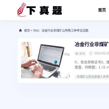
首页
首页
> TAG：冶金行业非煤矿山特殊工种考试试题
冶金行业非煤矿
2024-02-2
资讯
C．安全资格证书2、
案壹、判断题：1.√2.×3.√4
非煤矿山安全管理人员考