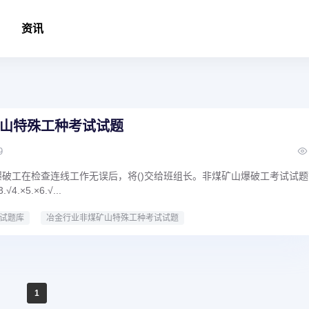
资讯
山特殊工种考试试题
9
爆破工在检查连线工作无误后，将()交给班组长。非煤矿山爆破工考试试题
.×5.×6.√...
试题库
冶金行业非煤矿山特殊工种考试试题
1