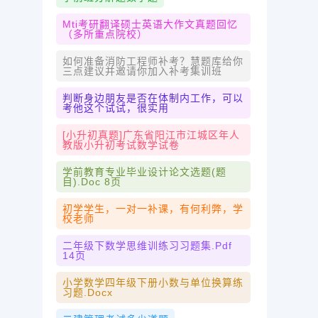
Mti考研翻译硕士英语大作文真题回忆
（多所重点院校）
如何准备消防工程师补考？慧题库给你
三点建议并邀请你加入补考集训班
判断身边朋友是否在体制内工作，可以
考他这个试试，很实用
[小升初真题]广东省阳江市江城区年人
教版小升初考试数学试卷
学前教育专业毕业设计论文选题(题
目).doc 8页
初学学生，一对一补课，有何利弊，学
校老师
二年级下数学思维训练习习题集.pdf
14页
小学数学四年级下册小数与单位换算练
习题.docx