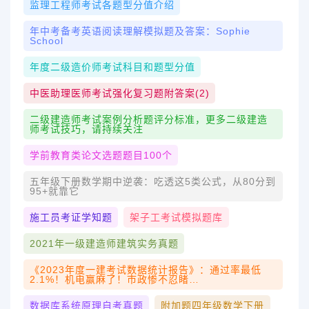
监理工程师考试各题型分值介绍
年中考备考英语阅读理解模拟题及答案：Sophie
School
年度二级造价师考试科目和题型分值
中医助理医师考试强化复习题附答案(2)
二级建造师考试案例分析题评分标准，更多二级建造
师考试技巧，请持续关注
学前教育类论文选题题目100个
五年级下册数学期中逆袭：吃透这5类公式，从80分到
95+就靠它
施工员考证学知题
架子工考试模拟题库
2021年一级建造师建筑实务真题
《2023年度一建考试数据统计报告》：通过率最低
2.1%！机电赢麻了！市政惨不忍睹…
数据库系统原理自考真题
附加题四年级数学下册