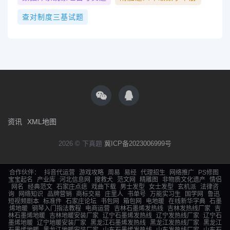
查对制度三基试题
资讯
XML地图
2026 © 下真题
冀ICP备2023006999号
合作伙伴：
抖音代运营
游戏攻略
周易
易经
代理招生
网络推广
PS修图
宝宝起名
产业库
河北信息网
搜救犬
范文网
精雕图
非物质文化遗产
情侣
网名
经典范文
石家庄点痣
戏曲下载
男士发型
女士发型
玄机派
法律咨
询
网络知识
品牌营销
商标交易
庄里人
书单号
万能实习生
国学网
鲁迅
短视频剧本
标准件
石家庄论坛
书包网
箱包网
电地暖
在线新华字典
石墨
烯地暖
钢琴入门指法教程
电商运营
吉林石墨烯发热线
吉林发热线厂家
吉
林石墨烯地暖
吉林地暖安装厂家
辽宁石墨烯发热线
辽宁发热线厂家
辽宁石
墨烯地暖
辽宁地暖安装厂家
黑龙江石墨烯发热线
黑龙江发热线厂家
黑龙江
石墨烯地暖
黑龙江地暖安装厂家
山东石墨烯发热线
山东发热线厂家
山东石