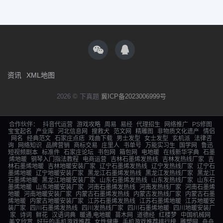
资讯
XML地图
2026 © 下真题
冀ICP备2023006999号
合作伙伴：
抖音代运营
游戏攻略
周易
易经
代理招生
网络推广
PS修图
宝宝起名
产业库
河北信息网
搜救犬
范文网
精雕图
非物质文化遗产
情侣
网名
经典范文
石家庄点痣
戏曲下载
男士发型
女士发型
玄机派
法律咨
询
网络知识
品牌营销
商标交易
庄里人
书单号
万能实习生
国学网
鲁迅
短视频剧本
标准件
石家庄论坛
书包网
箱包网
电地暖
在线新华字典
石墨
烯地暖
钢琴入门指法教程
电商运营
吉林石墨烯发热线
吉林发热线厂家
吉
林石墨烯地暖
吉林地暖安装厂家
辽宁石墨烯发热线
辽宁发热线厂家
辽宁石
墨烯地暖
辽宁地暖安装厂家
黑龙江石墨烯发热线
黑龙江发热线厂家
黑龙江
石墨烯地暖
黑龙江地暖安装厂家
山东石墨烯发热线
山东发热线厂家
山东石
墨烯地暖
山东地暖安装厂家
河南石墨烯发热线
河南发热线厂家
河南石墨烯
地暖
河南地暖安装厂家
内蒙古石墨烯发热线
内蒙古发热线厂家
内蒙古石墨
烯地暖
内蒙古地暖安装厂家
江苏石墨烯发热线
江苏石墨烯地暖
江苏地暖安
装厂家
四川石墨烯发热线
四川发热线厂家
四川石墨烯地暖
四川地暖安装厂
家
诗词
鲜花
汉语词典
暖通,电地暖
苗木网
道德经
红楼梦
中国机械网
美文欣赏
好玩的手机游戏推荐
女性健康
手机游戏推荐排行榜
雕塑网
舟舟