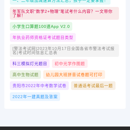
一、二年级加减速算方法汇总，孩子一定要掌握！
年军队文职“数学2+物理”笔试考什么内容？一文带你
了解！
小学生口算题100道App V2.0
年执业药师资格证考试题目类型
[警法考试网]2023年10月17日全国各省市警法考试报
名|考试时间信息汇总表
科三模拟灯光题目
初中光学作图题
高中生物试题
幼儿园大班拼音试卷题可打印
贵阳市2022年中考数学试卷
普通话考试最后一题
2022年一建真题及答案