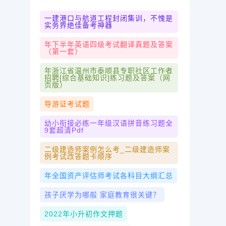
一建港口与航道工程封闭集训，不愧是
实务界绝佳备考神器
年下半年英语四级考试翻译真题及答案
（第一套）
年浙江省温州市泰顺县专职社区工作者
招聘[综合基础知识]练习题及答案（网
页版）
导游证考试题
幼小衔接必练一年级汉语拼音练习题全
9套超清pdf
二级建造师案例怎么考_二级建造师案
例考试改答题卡顺序
年全国资产评估师考试各科目大纲汇总
孩子厌学为哪般 家庭教育很关键？
2022年小升初作文押题