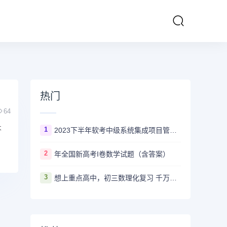
热门
64
不
1
2023下半年软考中级系统集成项目管理工程师多长时间出成绩
2
年全国新高考I卷数学试题（含答案）
3
想上重点高中，初三数理化复习 千万不要盲目刷真题卷和模拟卷！