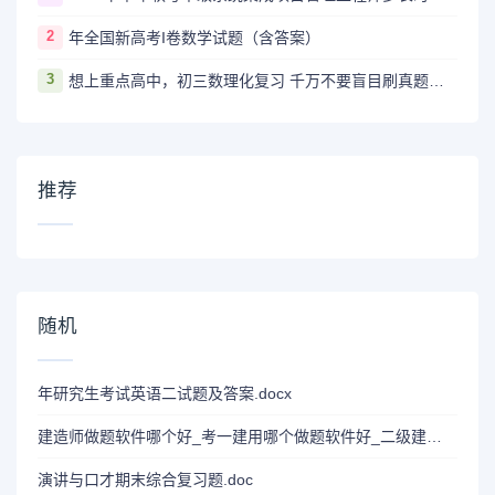
2
年全国新高考I卷数学试题（含答案）
3
想上重点高中，初三数理化复习 千万不要盲目刷真题卷和模拟卷！
推荐
随机
年研究生考试英语二试题及答案.docx
建造师做题软件哪个好_考一建用哪个做题软件好_二级建造师做题目软件哪个好
演讲与口才期末综合复习题.doc