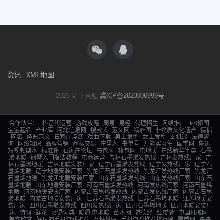
资讯
XML地图
2026 © 下真题
冀ICP备2023006999号
合作伙伴：
抖音代运营
游戏攻略
周易
易经
代理招生
网络推广
PS修图
宝宝起名
产业库
河北信息网
搜救犬
范文网
精雕图
非物质文化遗产
情侣
网名
经典范文
石家庄点痣
戏曲下载
男士发型
女士发型
玄机派
法律咨
询
网络知识
品牌营销
商标交易
庄里人
书单号
万能实习生
国学网
鲁迅
短视频剧本
标准件
石家庄论坛
书包网
箱包网
电地暖
在线新华字典
石墨
烯地暖
钢琴入门指法教程
电商运营
吉林石墨烯发热线
吉林发热线厂家
吉
林石墨烯地暖
吉林地暖安装厂家
辽宁石墨烯发热线
辽宁发热线厂家
辽宁石
墨烯地暖
辽宁地暖安装厂家
黑龙江石墨烯发热线
黑龙江发热线厂家
黑龙江
石墨烯地暖
黑龙江地暖安装厂家
山东石墨烯发热线
山东发热线厂家
山东石
墨烯地暖
山东地暖安装厂家
河南石墨烯发热线
河南发热线厂家
河南石墨烯
地暖
河南地暖安装厂家
内蒙古石墨烯发热线
内蒙古发热线厂家
内蒙古石墨
烯地暖
内蒙古地暖安装厂家
江苏石墨烯发热线
江苏石墨烯地暖
江苏地暖安
装厂家
四川石墨烯发热线
四川发热线厂家
四川石墨烯地暖
四川地暖安装厂
家
诗词
鲜花
汉语词典
暖通,电地暖
苗木网
道德经
红楼梦
中国机械网
美文欣赏
好玩的手机游戏推荐
女性健康
手机游戏推荐排行榜
雕塑网
舟舟