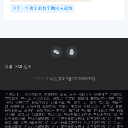
小学一年级下册数学期末考试题
资讯
XML地图
2026 © 下真题
冀ICP备2023006999号
合作伙伴：
抖音代运营
游戏攻略
周易
易经
代理招生
网络推广
PS修图
宝宝起名
产业库
河北信息网
搜救犬
范文网
精雕图
非物质文化遗产
情侣
网名
经典范文
石家庄点痣
戏曲下载
男士发型
女士发型
玄机派
法律咨
询
网络知识
品牌营销
商标交易
庄里人
书单号
万能实习生
国学网
鲁迅
短视频剧本
标准件
石家庄论坛
书包网
箱包网
电地暖
在线新华字典
石墨
烯地暖
钢琴入门指法教程
电商运营
吉林石墨烯发热线
吉林发热线厂家
吉
林石墨烯地暖
吉林地暖安装厂家
辽宁石墨烯发热线
辽宁发热线厂家
辽宁石
墨烯地暖
辽宁地暖安装厂家
黑龙江石墨烯发热线
黑龙江发热线厂家
黑龙江
石墨烯地暖
黑龙江地暖安装厂家
山东石墨烯发热线
山东发热线厂家
山东石