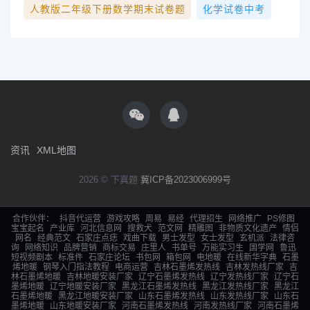
人教版二年级下册数学期末试卷题
化学试卷中考
资讯
XML地图
2026 © 下真题
冀ICP备2023006999号
合作伙伴：
抖音代运营
游戏攻略
周易
易经
代理招生
网络推广
PS修图
宝宝起名
产业库
河北信息网
搜救犬
范文网
精雕图
非物质文化遗产
情侣
网名
经典范文
石家庄点痣
戏曲下载
男士发型
女士发型
玄机派
法律咨
询
网络知识
品牌营销
商标交易
庄里人
书单号
万能实习生
国学网
鲁迅
短视频剧本
标准件
石家庄论坛
书包网
箱包网
电地暖
在线新华字典
石墨
烯地暖
钢琴入门指法教程
电商运营
吉林石墨烯发热线
吉林发热线厂家
吉
林石墨烯地暖
吉林地暖安装厂家
辽宁石墨烯发热线
辽宁发热线厂家
辽宁石
墨烯地暖
辽宁地暖安装厂家
黑龙江石墨烯发热线
黑龙江发热线厂家
黑龙江
石墨烯地暖
黑龙江地暖安装厂家
山东石墨烯发热线
山东发热线厂家
山东石
墨烯地暖
山东地暖安装厂家
河南石墨烯发热线
河南发热线厂家
河南石墨烯