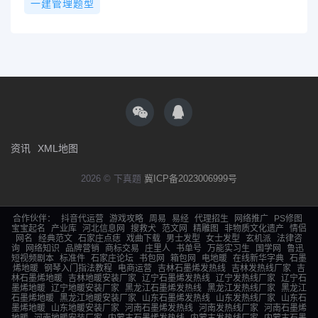
一建管理题型
资讯
XML地图
2026 © 下真题
冀ICP备2023006999号
合作伙伴：
抖音代运营
游戏攻略
周易
易经
代理招生
网络推广
PS修图
宝宝起名
产业库
河北信息网
搜救犬
范文网
精雕图
非物质文化遗产
情侣
网名
经典范文
石家庄点痣
戏曲下载
男士发型
女士发型
玄机派
法律咨
询
网络知识
品牌营销
商标交易
庄里人
书单号
万能实习生
国学网
鲁迅
短视频剧本
标准件
石家庄论坛
书包网
箱包网
电地暖
在线新华字典
石墨
烯地暖
钢琴入门指法教程
电商运营
吉林石墨烯发热线
吉林发热线厂家
吉
林石墨烯地暖
吉林地暖安装厂家
辽宁石墨烯发热线
辽宁发热线厂家
辽宁石
墨烯地暖
辽宁地暖安装厂家
黑龙江石墨烯发热线
黑龙江发热线厂家
黑龙江
石墨烯地暖
黑龙江地暖安装厂家
山东石墨烯发热线
山东发热线厂家
山东石
墨烯地暖
山东地暖安装厂家
河南石墨烯发热线
河南发热线厂家
河南石墨烯
地暖
河南地暖安装厂家
内蒙古石墨烯发热线
内蒙古发热线厂家
内蒙古石墨