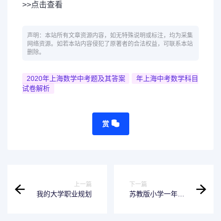
>>点击查看
声明：本站所有文章资源内容，如无特殊说明或标注，均为采集
网络资源。如若本站内容侵犯了原著者的合法权益，可联系本站
删除。
2020年上海数学中考题及其答案
年上海中考数学科目
试卷解析
赏
上一篇
下一篇
我的大学职业规划
苏教版小学一年级
数学(下册)口算练
习(共16份)