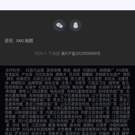
资讯
XML地图
2026 © 下真题
冀ICP备2023006999号
合作伙伴：
抖音代运营
游戏攻略
周易
易经
代理招生
网络推广
PS修图
宝宝起名
产业库
河北信息网
搜救犬
范文网
精雕图
非物质文化遗产
情侣
网名
经典范文
石家庄点痣
戏曲下载
男士发型
女士发型
玄机派
法律咨
询
网络知识
品牌营销
商标交易
庄里人
书单号
万能实习生
国学网
鲁迅
短视频剧本
标准件
石家庄论坛
书包网
箱包网
电地暖
在线新华字典
石墨
烯地暖
钢琴入门指法教程
电商运营
吉林石墨烯发热线
吉林发热线厂家
吉
林石墨烯地暖
吉林地暖安装厂家
辽宁石墨烯发热线
辽宁发热线厂家
辽宁石
墨烯地暖
辽宁地暖安装厂家
黑龙江石墨烯发热线
黑龙江发热线厂家
黑龙江
石墨烯地暖
黑龙江地暖安装厂家
山东石墨烯发热线
山东发热线厂家
山东石
墨烯地暖
山东地暖安装厂家
河南石墨烯发热线
河南发热线厂家
河南石墨烯
地暖
河南地暖安装厂家
内蒙古石墨烯发热线
内蒙古发热线厂家
内蒙古石墨
烯地暖
内蒙古地暖安装厂家
江苏石墨烯发热线
江苏石墨烯地暖
江苏地暖安
装厂家
四川石墨烯发热线
四川发热线厂家
四川石墨烯地暖
四川地暖安装厂
家
诗词
鲜花
汉语词典
暖通,电地暖
苗木网
道德经
红楼梦
中国机械网
美文欣赏
好玩的手机游戏推荐
女性健康
手机游戏推荐排行榜
雕塑网
舟舟
培训
艺术培训
成语大全
资格考试
英语培训
职业培训
包装网
成语
雕塑