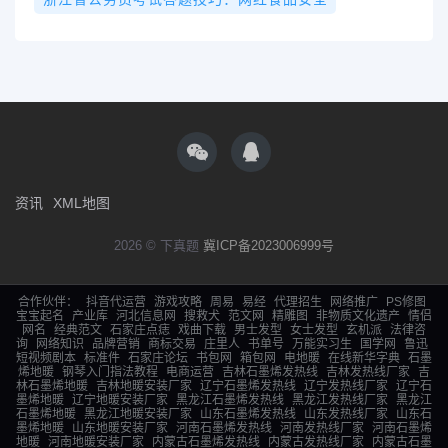
资讯
XML地图
2026 © 下真题
冀ICP备2023006999号
合作伙伴：
抖音代运营
游戏攻略
周易
易经
代理招生
网络推广
PS修图
宝宝起名
产业库
河北信息网
搜救犬
范文网
精雕图
非物质文化遗产
情侣
网名
经典范文
石家庄点痣
戏曲下载
男士发型
女士发型
玄机派
法律咨
询
网络知识
品牌营销
商标交易
庄里人
书单号
万能实习生
国学网
鲁迅
短视频剧本
标准件
石家庄论坛
书包网
箱包网
电地暖
在线新华字典
石墨
烯地暖
钢琴入门指法教程
电商运营
吉林石墨烯发热线
吉林发热线厂家
吉
林石墨烯地暖
吉林地暖安装厂家
辽宁石墨烯发热线
辽宁发热线厂家
辽宁石
墨烯地暖
辽宁地暖安装厂家
黑龙江石墨烯发热线
黑龙江发热线厂家
黑龙江
石墨烯地暖
黑龙江地暖安装厂家
山东石墨烯发热线
山东发热线厂家
山东石
墨烯地暖
山东地暖安装厂家
河南石墨烯发热线
河南发热线厂家
河南石墨烯
地暖
河南地暖安装厂家
内蒙古石墨烯发热线
内蒙古发热线厂家
内蒙古石墨