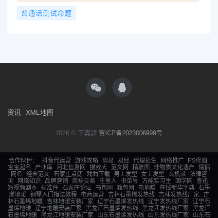
普通话测试命题
资讯
XML地图
2026 © 下真题
冀ICP备2023006999号
合作伙伴：
抖音代运营
游戏攻略
周易
易经
代理招生
网络推广
PS修图
宝宝起名
产业库
河北信息网
搜救犬
范文网
精雕图
非物质文化遗产
情侣
网名
经典范文
石家庄点痣
戏曲下载
男士发型
女士发型
玄机派
法律咨
询
网络知识
品牌营销
商标交易
庄里人
书单号
万能实习生
国学网
鲁迅
短视频剧本
标准件
石家庄论坛
书包网
箱包网
电地暖
在线新华字典
石墨
烯地暖
钢琴入门指法教程
电商运营
吉林石墨烯发热线
吉林发热线厂家
吉
林石墨烯地暖
吉林地暖安装厂家
辽宁石墨烯发热线
辽宁发热线厂家
辽宁石
墨烯地暖
辽宁地暖安装厂家
黑龙江石墨烯发热线
黑龙江发热线厂家
黑龙江
石墨烯地暖
黑龙江地暖安装厂家
山东石墨烯发热线
山东发热线厂家
山东石