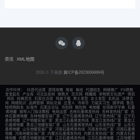
资讯
XML地图
2026 © 下真题
冀ICP备2023006999号
合作伙伴：
抖音代运营
游戏攻略
周易
易经
代理招生
网络推广
PS修图
宝宝起名
产业库
河北信息网
搜救犬
范文网
精雕图
非物质文化遗产
情侣
网名
经典范文
石家庄点痣
戏曲下载
男士发型
女士发型
玄机派
法律咨
询
网络知识
品牌营销
商标交易
庄里人
书单号
万能实习生
国学网
鲁迅
短视频剧本
标准件
石家庄论坛
书包网
箱包网
电地暖
在线新华字典
石墨
烯地暖
钢琴入门指法教程
电商运营
吉林石墨烯发热线
吉林发热线厂家
吉
林石墨烯地暖
吉林地暖安装厂家
辽宁石墨烯发热线
辽宁发热线厂家
辽宁石
墨烯地暖
辽宁地暖安装厂家
黑龙江石墨烯发热线
黑龙江发热线厂家
黑龙江
石墨烯地暖
黑龙江地暖安装厂家
山东石墨烯发热线
山东发热线厂家
山东石
墨烯地暖
山东地暖安装厂家
河南石墨烯发热线
河南发热线厂家
河南石墨烯
地暖
河南地暖安装厂家
内蒙古石墨烯发热线
内蒙古发热线厂家
内蒙古石墨
烯地暖
内蒙古地暖安装厂家
江苏石墨烯发热线
江苏石墨烯地暖
江苏地暖安