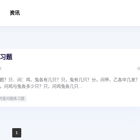
资讯
习题
9
题？只．问：鸡、兔各有几只？只，兔有几只？分，问甲、乙各中几发？
，问鸡与兔各多少只？只，问鸡兔各几只...
同笼问题练习题
1