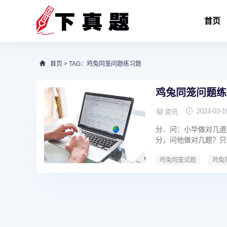
首页
首页
> TAG：鸡兔同笼问题练习题
鸡兔同笼问题练
2024-03-1
资讯
分．问：小华做对几道
分，问他做对几题？只
鸡兔同笼试题
鸡兔