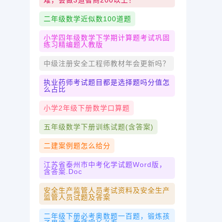
难，会做3道智商200以上！
二年级数学近似数100道题
小学四年级数学下学期计算题考试巩固
练习精编题人教版
中级注册安全工程师教材年会更新吗？
执业药师考试题目都是选择题吗分值怎
么占比
小学2年级下册数学口算题
五年级数学下册训练试题(含答案)
二建案例题怎么给分
江苏省泰州市中考化学试题word版，
含答案.doc
安全生产监管人员考试资料及安全生产
监管人员试题及答案
二年级下册必考奥数题一百题，锻炼孩