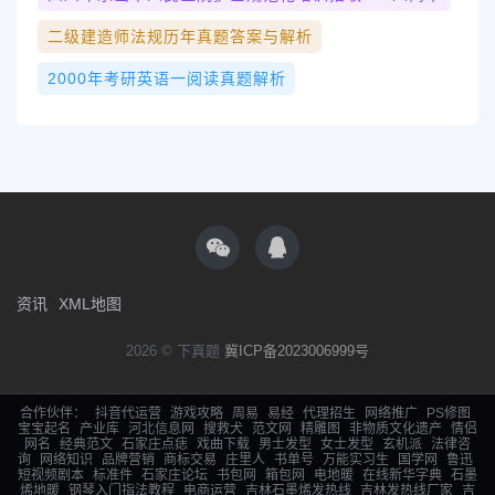
二级建造师法规历年真题答案与解析
2000年考研英语一阅读真题解析
资讯
XML地图
2026 © 下真题
冀ICP备2023006999号
合作伙伴：
抖音代运营
游戏攻略
周易
易经
代理招生
网络推广
PS修图
宝宝起名
产业库
河北信息网
搜救犬
范文网
精雕图
非物质文化遗产
情侣
网名
经典范文
石家庄点痣
戏曲下载
男士发型
女士发型
玄机派
法律咨
询
网络知识
品牌营销
商标交易
庄里人
书单号
万能实习生
国学网
鲁迅
短视频剧本
标准件
石家庄论坛
书包网
箱包网
电地暖
在线新华字典
石墨
烯地暖
钢琴入门指法教程
电商运营
吉林石墨烯发热线
吉林发热线厂家
吉