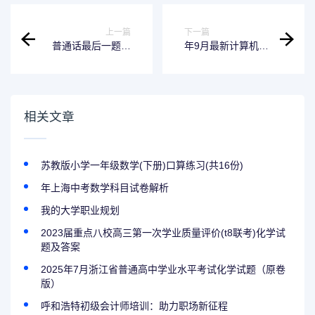
上一篇
下一篇
普通话最后一题技
年9月最新计算机考
巧 唐山幼儿师范高
试题库+软件+资
等专科学校
料，二级再也不用
二刷！
相关文章
苏教版小学一年级数学(下册)口算练习(共16份)
年上海中考数学科目试卷解析
我的大学职业规划
2023届重点八校高三第一次学业质量评价(t8联考)化学试
题及答案
2025年7月浙江省普通高中学业水平考试化学试题（原卷
版）
呼和浩特初级会计师培训：助力职场新征程