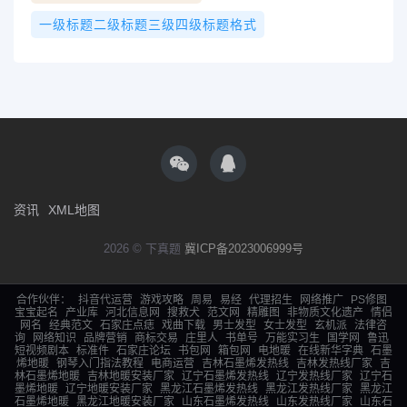
一级标题二级标题三级四级标题格式
资讯
XML地图
2026 © 下真题
冀ICP备2023006999号
合作伙伴：
抖音代运营
游戏攻略
周易
易经
代理招生
网络推广
PS修图
宝宝起名
产业库
河北信息网
搜救犬
范文网
精雕图
非物质文化遗产
情侣
网名
经典范文
石家庄点痣
戏曲下载
男士发型
女士发型
玄机派
法律咨
询
网络知识
品牌营销
商标交易
庄里人
书单号
万能实习生
国学网
鲁迅
短视频剧本
标准件
石家庄论坛
书包网
箱包网
电地暖
在线新华字典
石墨
烯地暖
钢琴入门指法教程
电商运营
吉林石墨烯发热线
吉林发热线厂家
吉
林石墨烯地暖
吉林地暖安装厂家
辽宁石墨烯发热线
辽宁发热线厂家
辽宁石
墨烯地暖
辽宁地暖安装厂家
黑龙江石墨烯发热线
黑龙江发热线厂家
黑龙江
石墨烯地暖
黑龙江地暖安装厂家
山东石墨烯发热线
山东发热线厂家
山东石