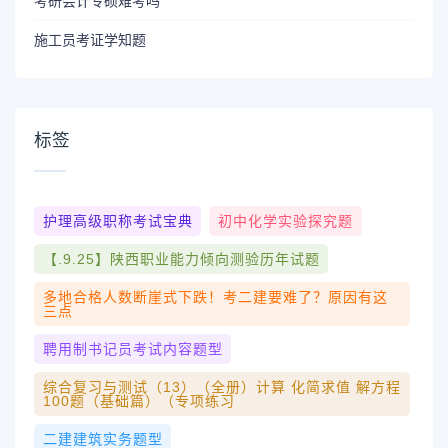
考研会计专硕难考吗
施工员考证学知题
标签
护理高级职称考试宝典
初中化学实验探究题
【.9.25】陕西职业能力倾向测验历年试题
多地合格人数断崖式下跌！考二建要难了？原因有这
三点
聘用制书记员考试内容题型
综合复习与测试（13）（全册）计算 化简求值 解方程
100题（基础篇）（专项练习
二建建筑实务题型