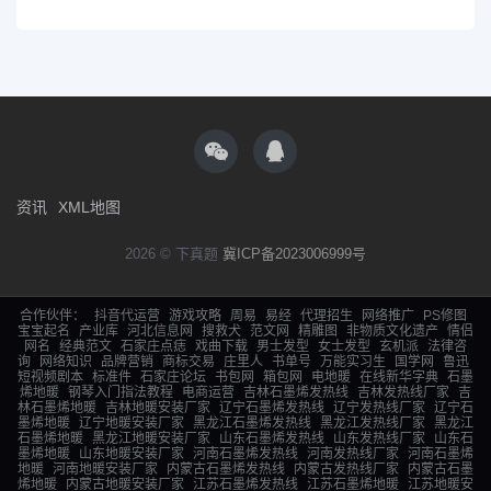
资讯
XML地图
2026 © 下真题
冀ICP备2023006999号
合作伙伴：
抖音代运营
游戏攻略
周易
易经
代理招生
网络推广
PS修图
宝宝起名
产业库
河北信息网
搜救犬
范文网
精雕图
非物质文化遗产
情侣
网名
经典范文
石家庄点痣
戏曲下载
男士发型
女士发型
玄机派
法律咨
询
网络知识
品牌营销
商标交易
庄里人
书单号
万能实习生
国学网
鲁迅
短视频剧本
标准件
石家庄论坛
书包网
箱包网
电地暖
在线新华字典
石墨
烯地暖
钢琴入门指法教程
电商运营
吉林石墨烯发热线
吉林发热线厂家
吉
林石墨烯地暖
吉林地暖安装厂家
辽宁石墨烯发热线
辽宁发热线厂家
辽宁石
墨烯地暖
辽宁地暖安装厂家
黑龙江石墨烯发热线
黑龙江发热线厂家
黑龙江
石墨烯地暖
黑龙江地暖安装厂家
山东石墨烯发热线
山东发热线厂家
山东石
墨烯地暖
山东地暖安装厂家
河南石墨烯发热线
河南发热线厂家
河南石墨烯
地暖
河南地暖安装厂家
内蒙古石墨烯发热线
内蒙古发热线厂家
内蒙古石墨
烯地暖
内蒙古地暖安装厂家
江苏石墨烯发热线
江苏石墨烯地暖
江苏地暖安