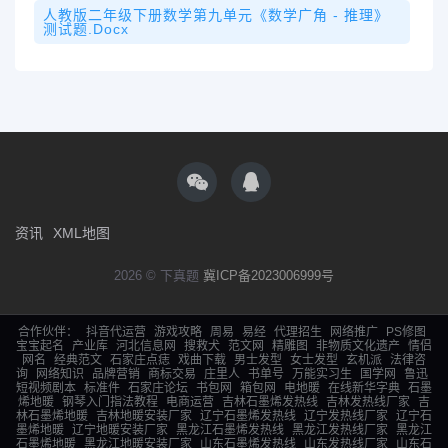
人教版二年级下册数学第九单元《数学广角 - 推理》
测试题.docx
资讯
XML地图
2026 © 下真题
冀ICP备2023006999号
合作伙伴：
抖音代运营
游戏攻略
周易
易经
代理招生
网络推广
PS修图
宝宝起名
产业库
河北信息网
搜救犬
范文网
精雕图
非物质文化遗产
情侣
网名
经典范文
石家庄点痣
戏曲下载
男士发型
女士发型
玄机派
法律咨
询
网络知识
品牌营销
商标交易
庄里人
书单号
万能实习生
国学网
鲁迅
短视频剧本
标准件
石家庄论坛
书包网
箱包网
电地暖
在线新华字典
石墨
烯地暖
钢琴入门指法教程
电商运营
吉林石墨烯发热线
吉林发热线厂家
吉
林石墨烯地暖
吉林地暖安装厂家
辽宁石墨烯发热线
辽宁发热线厂家
辽宁石
墨烯地暖
辽宁地暖安装厂家
黑龙江石墨烯发热线
黑龙江发热线厂家
黑龙江
石墨烯地暖
黑龙江地暖安装厂家
山东石墨烯发热线
山东发热线厂家
山东石