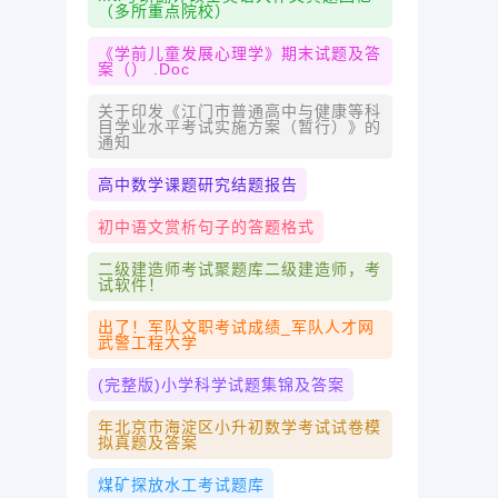
（多所重点院校）
《学前儿童发展心理学》期末试题及答
案（） .doc
关于印发《江门市普通高中与健康等科
目学业水平考试实施方案（暂行）》的
通知
高中数学课题研究结题报告
初中语文赏析句子的答题格式
二级建造师考试聚题库二级建造师，考
试软件！
出了！军队文职考试成绩_军队人才网
武警工程大学
(完整版)小学科学试题集锦及答案
年北京市海淀区小升初数学考试试卷模
拟真题及答案
煤矿探放水工考试题库