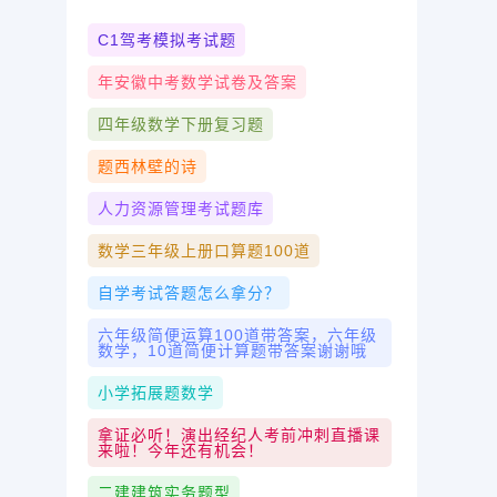
C1驾考模拟考试题
年安徽中考数学试卷及答案
四年级数学下册复习题
题西林壁的诗
人力资源管理考试题库
数学三年级上册口算题100道
自学考试答题怎么拿分？
六年级简便运算100道带答案，六年级
数学，10道简便计算题带答案谢谢哦
小学拓展题数学
拿证必听！演出经纪人考前冲刺直播课
来啦！今年还有机会！
二建建筑实务题型