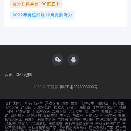
解方程数学题100道五下
2022年英语四级12月真题听力
资讯
XML地图
2026 © 下真题
冀ICP备2023006999号
合作伙伴：
抖音代运营
游戏攻略
周易
易经
代理招生
网络推广
PS修图
宝宝起名
产业库
河北信息网
搜救犬
范文网
精雕图
非物质文化遗产
情侣
网名
经典范文
石家庄点痣
戏曲下载
男士发型
女士发型
玄机派
法律咨
询
网络知识
品牌营销
商标交易
庄里人
书单号
万能实习生
国学网
鲁迅
短视频剧本
标准件
石家庄论坛
书包网
箱包网
电地暖
在线新华字典
石墨
烯地暖
钢琴入门指法教程
电商运营
吉林石墨烯发热线
吉林发热线厂家
吉
林石墨烯地暖
吉林地暖安装厂家
辽宁石墨烯发热线
辽宁发热线厂家
辽宁石