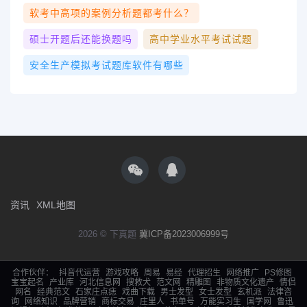
软考中高项的案例分析题都考什么？
硕士开题后还能换题吗
高中学业水平考试试题
安全生产模拟考试题库软件有哪些
资讯
XML地图
2026 © 下真题
冀ICP备2023006999号
合作伙伴：
抖音代运营
游戏攻略
周易
易经
代理招生
网络推广
PS修图
宝宝起名
产业库
河北信息网
搜救犬
范文网
精雕图
非物质文化遗产
情侣
网名
经典范文
石家庄点痣
戏曲下载
男士发型
女士发型
玄机派
法律咨
询
网络知识
品牌营销
商标交易
庄里人
书单号
万能实习生
国学网
鲁迅