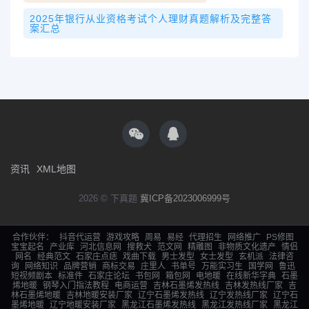
2025年银行从业资格考试个人理财真题解析及完整答
案汇总
资讯
XML地图
2026 © 下真题
冀ICP备2023006999号
合作伙伴：
抖音代运营
游戏攻略
周易
易经
代理招生
网络推广
PS修图
宝宝起名
产业库
河北信息网
搜救犬
范文网
精雕图
非物质文化遗产
情侣
网名
经典范文
石家庄点痣
戏曲下载
男士发型
女士发型
玄机派
法律咨
询
网络知识
品牌营销
商标交易
庄里人
书单号
万能实习生
国学网
鲁迅
短视频剧本
标准件
石家庄论坛
书包网
箱包网
电地暖
在线新华字典
石墨
烯地暖
钢琴入门指法教程
电商运营
吉林石墨烯发热线
吉林发热线厂家
吉
林石墨烯地暖
吉林地暖安装厂家
辽宁石墨烯发热线
辽宁发热线厂家
辽宁石
墨烯地暖
辽宁地暖安装厂家
黑龙江石墨烯发热线
黑龙江发热线厂家
黑龙江