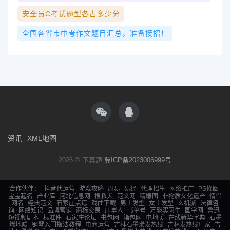
安全员c考试题型各占多少分
全国各省市中考作文题目汇总，准备接招！
资讯
XML地图
2026 © 下真题
冀ICP备2023006999号
合作伙伴：
抖音代运营
游戏攻略
周易
易经
代理招生
网络推广
PS修图
宝宝起名
产业库
河北信息网
搜救犬
范文网
精雕图
非物质文化遗产
情侣
网名
经典范文
石家庄点痣
戏曲下载
男士发型
女士发型
玄机派
法律咨
询
网络知识
品牌营销
商标交易
庄里人
书单号
万能实习生
国学网
鲁迅
短视频剧本
标准件
石家庄论坛
书包网
箱包网
电地暖
在线新华字典
石墨
烯地暖
钢琴入门指法教程
电商运营
吉林石墨烯发热线
吉林发热线厂家
吉