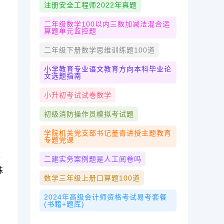
注册安全工程师2022年真题
二年级数学100以内三数加减法混合运
算题单元监控题
二年级下册数学思维训练题100道
小学教育专业语文教育方向本科毕业论
文选题指南
小升初考试试卷数学
初级消防操作员模拟考试题
学院机关党支部书记董青讲授主题教育
专题党课
上
二建实务案例题是人工阅卷吗
殊
数学三年级上册口算题100道
2024年高级会计师资格考试易考套餐
(书籍+题库)