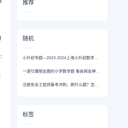
作
推荐
随机
坦
:
小升初专题—2023-2024上海小升初数学真题试卷及答案
一道引爆朋友圈的小学数学题 看各网友神回复
大
注册安全工程师备考冲刺，刷什么题？怎么刷？
标签
观
、