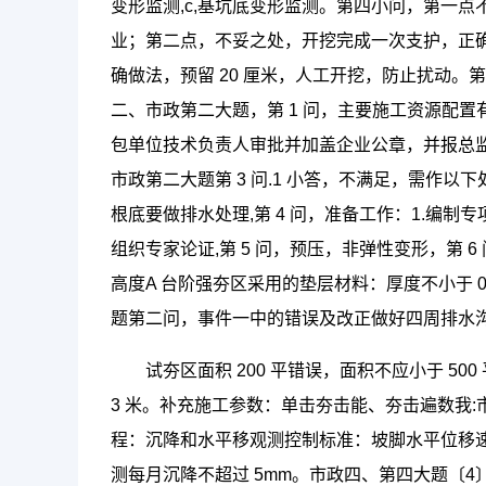
变形监测,c,基坑底变形监测。第四小问，第一
业；第二点，不妥之处，开挖完成一次支护，正
确做法，预留 20 厘米，人工开挖，防止扰动
二、市政第二大题，第 1 问，主要施工资源配
包单位技术负责人审批并加盖企业公章，并报总监
市政第二大题第 3 问.1 小答，不满足，需作以
根底要做排水处理,第 4 问，准备工作：1.编制
组织专家论证,第 5 问，预压，非弹性变形，第 
高度A 台阶强夯区采用的垫层材料：厚度不小于 
题第二问，事件一中的错误及改正做好四周排水
试夯区面积 200 平错误，面积不应小于 
3 米。补充施工参数：单击夯击能、夯击遍数我:市政第
程：沉降和水平移观测控制标准：坡脚水平位移速
测每月沉降不超过 5mm。市政四、第四大题〔4