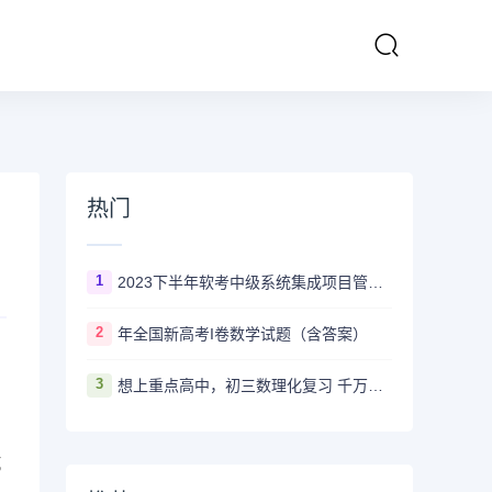
热门
1
2023下半年软考中级系统集成项目管理工程师多长时间出成绩
2
年全国新高考I卷数学试题（含答案）
3
想上重点高中，初三数理化复习 千万不要盲目刷真题卷和模拟卷！
坑