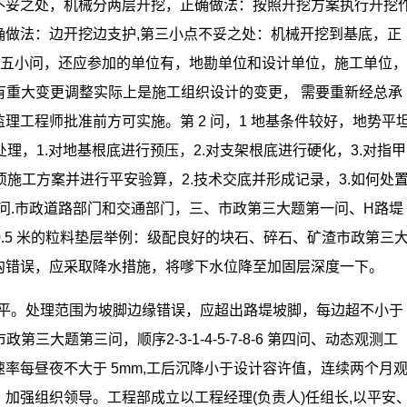
点不妥之处，机械分两层开挖，正确做法：按照开挖方案执行开挖
确做法：边开挖边支护,第三小点不妥之处：机械开挖到基底，正
。第五小问，还应参加的单位有，地勘单位和设计单位，施工单位，
置有重大变更调整实际上是施工组织设计的变更， 需要重新经总承
理工程师批准前方可实施。第 2 问，1 地基条件较好，地势平
下处理，1.对地基根底进行预压，2.对支架根底进行硬化，3.对指甲
专项施工方案并进行平安验算，2.技术交底并形成记录，3.如何处置
6 问.市政道路部门和交通部门，三、市政第三大题第一问、H路堤
0.5 米的粒料垫层举例：级配良好的块石、碎石、矿渣市政第三
沟错误，应采取降水措施，将嗲下水位降至加固层深度一下。
500 平。处理范围为坡脚边缘错误，应超出路堤坡脚，每边超不小于
三大题第三问，顺序2-3-1-4-5-7-8-6 第四问、动态观测工
率每昼夜不大于 5mm,工后沉降小于设计容许值，连续两个月
〕加强组织领导。工程部成立以工程经理(负责人)任组长,以平安