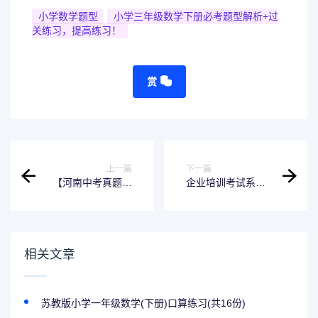
小学数学题型
小学三年级数学下册必考题型解析+过
关练习，提高练习！
赏
上一篇
下一篇
【河南中考真题】
企业培训考试系统
2023年河南省中招
app题库
考试数学试卷+参考
答案+T15、T23解
析
相关文章
苏教版小学一年级数学(下册)口算练习(共16份)