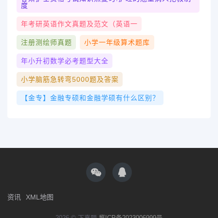
度
年考研英语作文真题及范文（英语一
注册测绘师真题
小学一年级算术题库
年小升初数学必考题型大全
小学脑筋急转弯5000题及答案
【金专】金融专硕和金融学硕有什么区别？
资讯
XML地图
2026 © 下真题
冀ICP备2023006999号