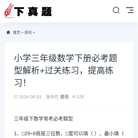
首页
>
资讯
>
小学三年级数学下册必考题
型解析+过关练习，提高练
习！
2024-06-01
发布在
资讯
128
三年级下
数学
常考必考题型
1、□29÷6商是三位数，□里可以填（ ），最小填（