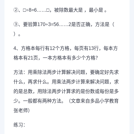
②、□÷8=6……□，被除数最大是 ，最小是 。
③、要验算170÷3=56……2是否正确，方法是（
）。
4、方格本每行有12个方格，每页有13行，每本方
格本有21页，一本方格本有多少个方格？
方法：用乘除法两步计算解决问题，要确定好先求
什么，再求什么。用乘法两步计算来解决问题，求
的是总数，用除法两步计算求的是份数或每份是多
少。一般都有两种方法。（文章来自多品小学教育
张老师）
练习：