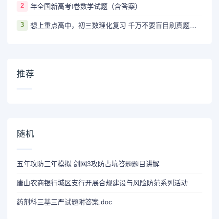
2
年全国新高考I卷数学试题（含答案）
3
想上重点高中，初三数理化复习 千万不要盲目刷真题卷和模拟卷！
推荐
随机
五年攻防三年模拟 剑网3攻防占坑答题题目讲解
唐山农商银行城区支行开展合规建设与风险防范系列活动
药剂科三基三严试题附答案.doc